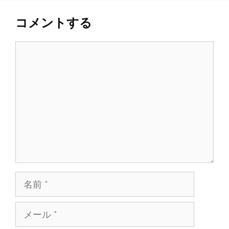
コメントする
コ
メ
ン
ト
名
前
メ
ー