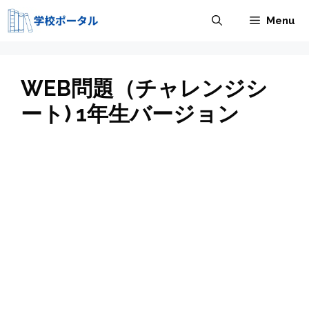
コ
Menu
ン
テ
ン
ツ
WEB問題（チャレンジシ
へ
ート) 1年生バージョン
ス
キ
ッ
プ