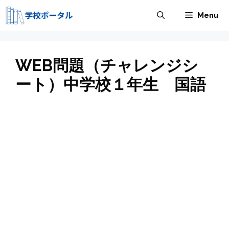
コ
Menu
ン
テ
ン
ツ
WEB問題（チャレンジシ
へ
ート）中学校１年生 国語
ス
キ
ッ
プ