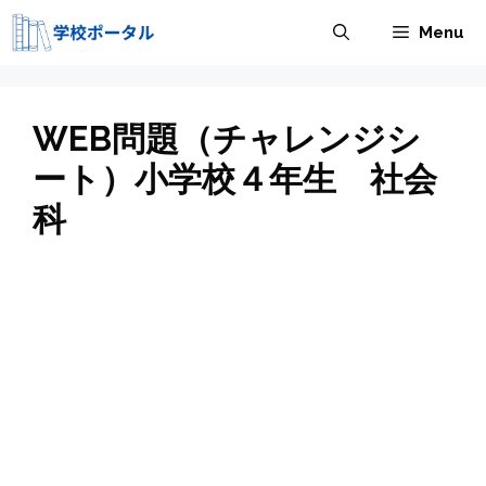
コ
Menu
ン
テ
ン
ツ
WEB問題（チャレンジシ
へ
ート）小学校４年生 社会
ス
科
キ
ッ
プ