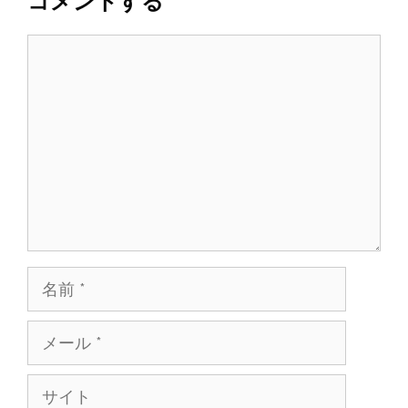
コメントする
コ
メ
ン
ト
名
前
メ
ー
ル
サ