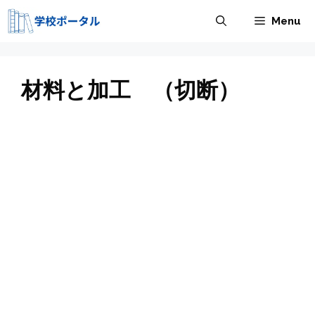
コ
Menu
ン
テ
ン
ツ
材料と加工 （切断）
へ
ス
キ
ッ
プ