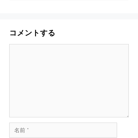
コメントする
コ
メ
ン
ト
名
前