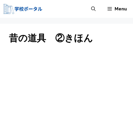
コ
Menu
ン
テ
ン
ツ
昔の道具 ②きほん
へ
ス
キ
ッ
プ