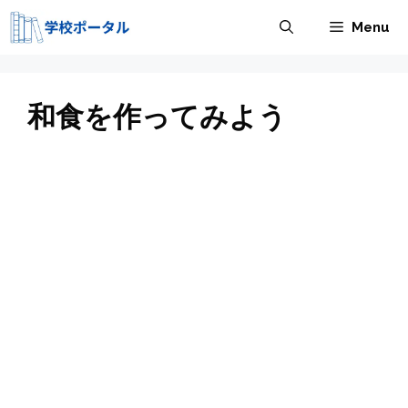
コ
Menu
ン
テ
ン
ツ
和食を作ってみよう
へ
ス
キ
ッ
プ