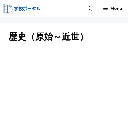
コ
Menu
ン
テ
ン
ツ
歴史（原始～近世）
へ
ス
キ
ッ
プ