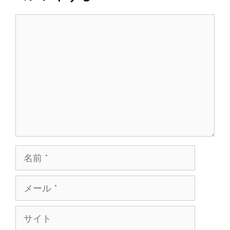
コ
メ
ン
ト
名
前
メ
ー
ル
サ
イ