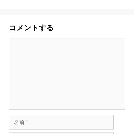
コメントする
コ
メ
ン
ト
名
前