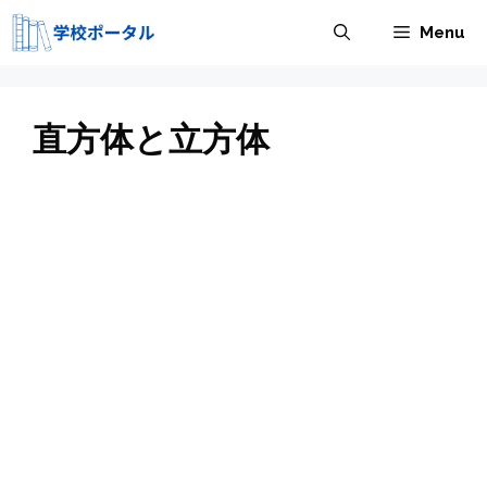
コ
Menu
ン
テ
ン
ツ
直方体と立方体
へ
ス
キ
ッ
プ