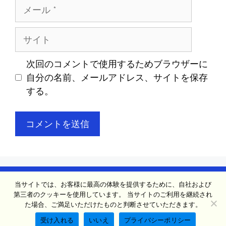
メ
ー
ル
サ
イ
ト
次回のコメントで使用するためブラウザーに
自分の名前、メールアドレス、サイトを保存
する。
連絡先
会社概要
プライバシーポリシー
当サイトでは、お客様に最高の体験を提供するために、自社および
第三者のクッキーを使用しています。 当サイトのご利用を継続され
クッキーポリシー
た場合、ご満足いただけたものと判断させていただきます。
© 日本からの学生への宿題 2026
受け入れる
いいえ
プライバシーポリシー