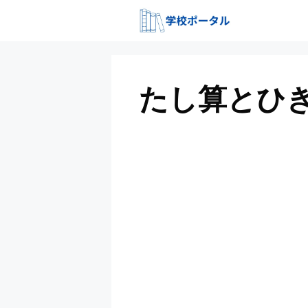
コ
ン
テ
ン
ツ
たし算とひ
へ
ス
キ
ッ
プ