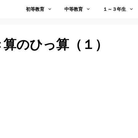
初等教育
中等教育
１～３年生
き算のひっ算（１）