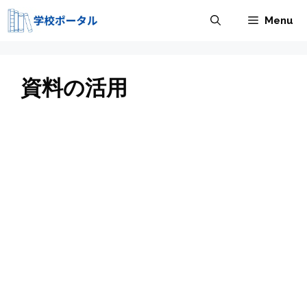
コ
Menu
ン
テ
ン
ツ
資料の活用
へ
ス
キ
ッ
プ