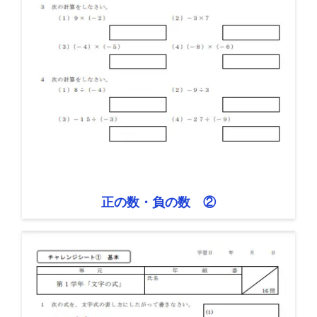
正の数・負の数 ②