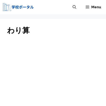
コ
Menu
ン
テ
ン
ツ
わり算
へ
ス
キ
ッ
プ