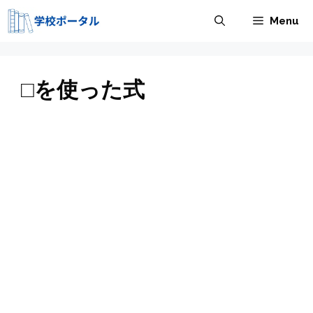
コ
Menu
ン
テ
ン
ツ
□を使った式
へ
ス
キ
ッ
プ